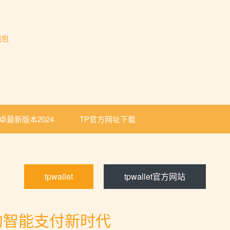
钱包
卓最新版本2024
TP官方网址下载
tpwallet
tpwallet官方网站
购买的智能支付新时代