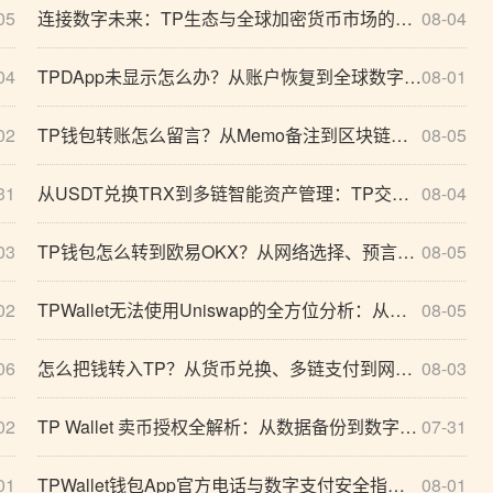
05
连接数字未来：TP生态与全球加密货币市场的技术创新、清算安全及智能资产管理之道
08-04
04
TPDApp未显示怎么办？从账户恢复到全球数字化支付的未来洞察
08-01
02
TP钱包转账怎么留言？从Memo备注到区块链支付安全的系统指南
08-05
31
从USDT兑换TRX到多链智能资产管理：TP交易体验升级的技术逻辑与安全边界
08-04
03
TP钱包怎么转到欧易OKX？从网络选择、预言机到实时风控的完整操作指南
08-05
02
TPWallet无法使用Uniswap的全方位分析：从多链支付到私钥安全的解决方案
08-05
06
怎么把钱转入TP？从货币兑换、多链支付到网络安全的综合指南
08-03
02
TP Wallet 卖币授权全解析：从数据备份到数字监管的安全与合规
07-31
01
TPWallet钱包App官方电话与数字支付安全指南：快速转账、加密技术及未来发展趋势
08-01