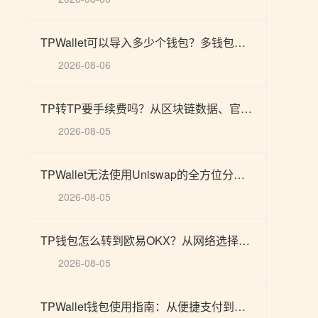
TPWallet可以导入多少个钱包？多钱包管理、支付效率与安全趋势全面解析
2026-08-06
TP转TP要手续费吗？从区块链数据、官方钱包到高效支付管理的全方位解析
2026-08-05
TPWallet无法使用Uniswap的全方位分析：从多链支付到私钥安全的解决方案
2026-08-05
TP钱包怎么转到欧易OKX？从网络选择、预言机到实时风控的完整操作指南
2026-08-05
TPWallet钱包使用指南：从便捷支付到区块链应用的综合介绍