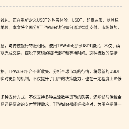
型钱包，正在重新定义USDT的购买体验。USDT，即泰达币，以其稳
位。本文将全面分析TPWallet钱包如何通过智能支付、市场趋势、
易。与传统银行转账相比，使用TPWallet进行USDT购买，不仅手续
可以完成交易，摆脱了繁琐的银行流程和等待时间。这种极致的便捷
据。TPWallet平台不断收集、分析全球市场的行情，将最新的USDT
种实时更新的机制，不仅提升了用户的决策能力，也在一定程度上降低
集成了多种支付方式，不仅支持多种主流数字货币的购买，还能够与传统金
还是复杂的支付管理需求，TPWallet都能轻松应对，为用户提供一