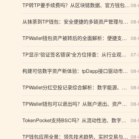
TP转TP要手续费吗？从区块链数据、官方钱包到高效支付管理的全方位解析
08-
从抹茶到TP钱包：安全便捷的多链资产管理与智能支付未来指南
08-
TPWallet钱包资产被转后的全面解析：便捷支付、安全防护与智能数字资产管理
08-
TP显示“验证签名错误”全方位排查：从行业观察到区块链支付与多功能数字钱包的系统性解析
07-
构建可信数字资产新体验：tpDapp接口驱动市场洞察、实时管理与智能投研
08-
TPWallet分红空投记录综合解析：数字能源、全球支付与安全体系评估
08-
TPWallet钱包可以退出吗？从账户退出、资产转移到数字支付趋势的全面分析
08-
TokenPocket支持BSC吗？从流动性池、数字化发展到安全支付的全面指南
08-
TP钱包应用全景：领先技术趋势、实时交易与合约功能的未来想象
08-