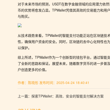
对于未来市场的预测，USDT在数字金融领域的应用潜力依然
币的优势将愈发凸显。TPWallet凭借其高效的交易能力和
与购买。
从技术趋势来看，TPWallet的智能支付功能正站在区块链技
性，确保用户资金的安全。同时，区块链的去中心化特性也为T
以保护。
综上所述，TPWallet作为一个创新型的钱包平台，通过智
了全新的思路和保证。展望未来，随着数字货币的进一步普及，
户创造更多的价值。
作者：陈晓彤
发布时间：2025-04-24 18:40:41
上一篇：探索TPWallet：高效、安全的智能支付解决方案