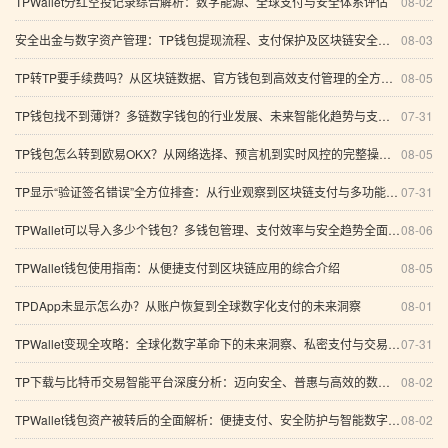
TPWallet分红空投记录综合解析：数字能源、全球支付与安全体系评估
08-02
安全出金与数字资产管理：TP钱包提现流程、支付保护及区块链安全趋势全解析
08-03
TP转TP要手续费吗？从区块链数据、官方钱包到高效支付管理的全方位解析
08-05
TP钱包找不到薄饼？多链数字钱包的行业发展、未来智能化趋势与支付方案全解析
07-31
TP钱包怎么转到欧易OKX？从网络选择、预言机到实时风控的完整操作指南
08-05
TP显示“验证签名错误”全方位排查：从行业观察到区块链支付与多功能数字钱包的系统性解析
07-31
TPWallet可以导入多少个钱包？多钱包管理、支付效率与安全趋势全面解析
08-06
TPWallet钱包使用指南：从便捷支付到区块链应用的综合介绍
08-05
TPDApp未显示怎么办？从账户恢复到全球数字化支付的未来洞察
08-01
TPWallet变现全攻略：全球化数字革命下的未来洞察、私密支付与交易透明
07-31
TP下载与比特币交易智能平台深度分析：迈向安全、普惠与高效的数字资产未来
08-02
TPWallet钱包资产被转后的全面解析：便捷支付、安全防护与智能数字资产管理
08-02