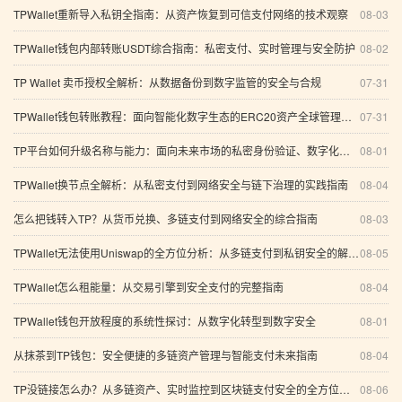
TPWallet重新导入私钥全指南：从资产恢复到可信支付网络的技术观察
08-03
TPWallet钱包内部转账USDT综合指南：私密支付、实时管理与安全防护
08-02
TP Wallet 卖币授权全解析：从数据备份到数字监管的安全与合规
07-31
TPWallet钱包转账教程：面向智能化数字生态的ERC20资产全球管理指南
07-31
TP平台如何升级名称与能力：面向未来市场的私密身份验证、数字化金融生态与区块链支付安全标准全解析
08-01
TPWallet换节点全解析：从私密支付到网络安全与链下治理的实践指南
08-04
怎么把钱转入TP？从货币兑换、多链支付到网络安全的综合指南
08-03
TPWallet无法使用Uniswap的全方位分析：从多链支付到私钥安全的解决方案
08-05
TPWallet怎么租能量：从交易引擎到安全支付的完整指南
08-04
TPWallet钱包开放程度的系统性探讨：从数字化转型到数字安全
08-01
从抹茶到TP钱包：安全便捷的多链资产管理与智能支付未来指南
08-04
TP没链接怎么办？从多链资产、实时监控到区块链支付安全的全方位分析
08-06