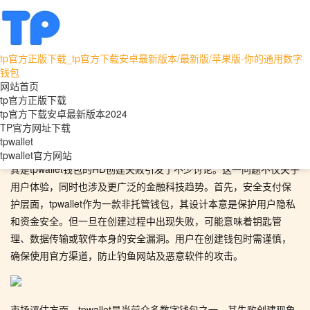
tp官方正版下载_tp官方下载安卓最新版本/最新版/苹果版-你的通用数字
tpwallet
tpwallet官方网站
钱包
网站首页
探究tpwallet钱包创建失败的深层原因及未来金融科
tp官方正版下载
tp官方下载安卓最新版本2024
技的演变
TP官方网址下载
tpwallet
在数字货币时代，钱包的安全性和可用性成为用户关注的焦点，尤
tpwallet官方网站
其是tpwallet钱包的HD创建失败引发了不少讨论。这一问题不仅关乎
用户体验，同时也涉及更广泛的金融科技趋势。首先，安全支付保
护层面，tpwallet作为一款非托管钱包，其设计本意是保护用户隐私
和资金安全。但一旦在创建过程中出现失败，可能意味着钥匙管
理、数据传输或软件本身的安全漏洞。用户在创建钱包时需谨慎，
确保使用官方渠道，防止钓鱼网站及恶意软件的攻击。
市场评估方面，tpwallet是当前众多数字钱包之一，其失败创建现象