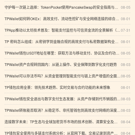
守护每一次链上选择：TokenPocket使用PancakeSwap的安全指南与智能支付思考
08-05
TPWallet如何转OKEx：高效支付、流动性挖矿与安全网络连接的综合指南
08-01
TPApp推动以太坊技术普及：智能支付监控与可信资金流的全景解析（行业、创新与趋势）
07-31
TP 密码怎么组成：从密钥学到金融合规的高效支付与私密数据架构全景解析（含多链资产交易方案）
08-01
TPWallet钱包USDT地址在哪里：获取方法与移动支付、协议及合约功能全面解析
08-05
TPWallet资产合规转回国内：从链上操作、安全保障到数字化支付趋势
08-03
TPWallet可以存法币吗？从资金管理到智能支付与链上资产增值的全面分析
08-05
TP钱包应用全景：领先技术趋势、实时交易与合约功能的未来想象
08-01
TPWallet钱包安全退出与数字支付生态发展：从资产存储到代币销毁的系统分析
08-03
TPWallet转账能否取消？从稳定币、非托管钱包到高效支付网络的深度解析
08-03
连接数字未来：TP生态与全球加密货币市场的技术创新、清算安全及智能资产管理之道
08-04
TP钱包安全使用与多链支付系统分析：从官网下载、交易记录到资产保护
08-04