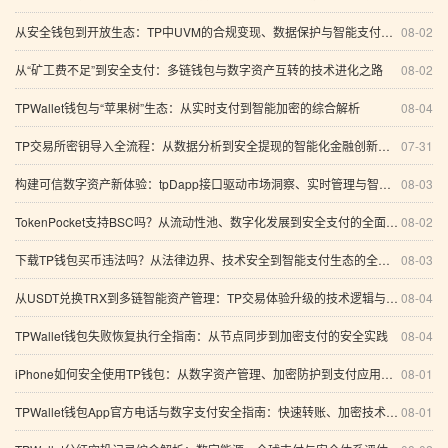
从安全钱包到开放生态：TP中UVM的合规变现、数据保护与智能支付新路径
08-02
从“矿工费不足”到安全支付：多链钱包与数字资产互转的技术进化之路
08-02
TPWallet钱包与“苹果树”生态：从实时支付到智能加密的综合解析
08-04
TP交易所密钥导入全流程：从数据分析到安全提现的智能化金融创新之路
07-31
构建可信数字资产新体验：tpDapp接口驱动市场洞察、实时管理与智能投研
08-03
TokenPocket支持BSC吗？从流动性池、数字化发展到安全支付的全面指南
08-02
下载TP钱包买币违法吗？从法律边界、技术安全到智能支付生态的全面解析
08-03
从USDT兑换TRX到多链智能资产管理：TP交易体验升级的技术逻辑与安全边界
08-04
TPWallet钱包失败恢复执行全指南：从节点同步到加密支付的安全实践
08-04
iPhone如何安全使用TP钱包：从数字资产管理、加密防护到支付应用的完整指南
08-01
TPWallet钱包App官方电话与数字支付安全指南：快速转账、加密技术及未来发展趋势
08-01