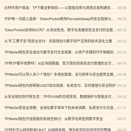
比特币用户首选：TP下载全新体验——以智能加密与高效交易构建安全数字资产管理体系
08-06
守护每一次链上选择：TokenPocket使用PancakeSwap的安全指南与智能支付思考
08-05
TokenPocket支持BSC吗？从流动性池、数字化发展到安全支付的全面指南
08-02
从“矿工费不足”到安全支付：多链钱包与数字资产互转的技术进化之路
08-02
TPWallet钱包安全退出与数字支付生态发展：从资产存储到代币销毁的系统分析
08-03
TP转TP要手续费吗？从区块链数据、官方钱包到高效支付管理的全方位解析
08-05
TPWallet可以导入多少个钱包？多钱包管理、支付效率与安全趋势全面解析
08-06
TPWallet钱包内部转账USDT综合指南：私密支付、实时管理与安全防护
08-02
从安全钱包到开放生态：TP中UVM的合规变现、数据保护与智能支付新路径
08-02
TPWallet变现全攻略：全球化数字革命下的未来洞察、私密支付与交易透明
07-31
TPWallet钱包开放程度的系统性探讨：从数字化转型到数字安全
08-01
TP钱包怎么转到欧易OKX？从网络选择、预言机到实时风控的完整操作指南
08-05