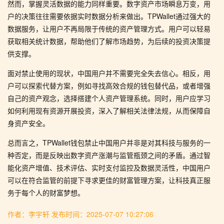
然而，掌握灵活数据的能力同样重要。数字资产市场瞬息万变，用
户的决策往往需要依据实时数据分析来做出。TPWallet通过强大的
数据服务，让用户不再局限于传统的资产管理方式。用户可以轻易
获取相关统计数据，帮助他们了解市场趋势，为后续的投资决策提
供支撑。
面对禁止使用的现状，中国用户并不需要完全失去信心。相反，用
户可以探索代替方案，例如寻找高效合规的钱包替代品，或者增强
自己的资产观念，选择搭建个人资产管理系统。同时，用户应学习
如何利用现有资源开展投资，深入了解相关法律法规，从而保障自
身资产安全。
总而言之，TPWallet钱包禁止中国用户并非是对其科技与服务的一
种否定，而是反映出数字资产涨潮与监管瓶颈之间的矛盾。通过智
能化资产增值、技术评估、实时支付监控及数据灵活性，中国用户
可以在符合监管的前提下寻求更佳的财富管理方案，让科技真正服
务于每个人的财富梦想。
作者：李宇轩
发布时间：2025-07-07 10:27:06