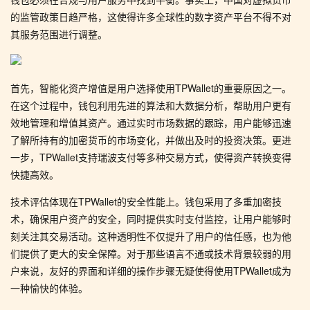
的监管政策日趋严格，这使得许多全球性的数字资产平台不得不对
其服务范围进行调整。
首先，智能化资产增值是用户选择使用TPWallet的重要原因之一。
在这个过程中，钱包利用先进的算法和大数据分析，帮助用户更有
效地管理和增值其资产。通过实时市场数据的跟踪，用户能够迅速
了解所持有的加密货币的市场变化，并做出及时的投资决策。更进
一步，TPWallet支持瑞波支付等多种交易方式，使得资产转换变得
快捷高效。
技术评估体现在TPWallet的安全性能上。钱包采用了多重加密技
术，确保用户资产的安全，同时提供实时支付监控，让用户能够时
刻关注其交易活动。这种透明性不仅提升了用户的信任感，也为他
们提供了更大的安全保障。对于那些语言不通或技术背景较弱的用
户来说，友好的界面和详细的操作步骤无疑使得使用TPWallet成为
一种愉快的体验。