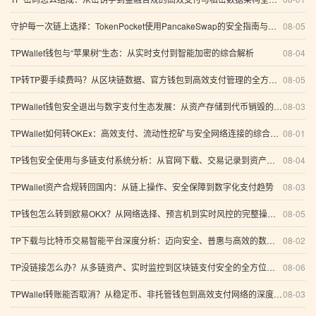
守护每一次链上选择：TokenPocket使用PancakeSwap的安全指南与智能支付思考
08-05
TPWallet钱包与“苹果树”生态：从实时支付到智能加密的综合解析
08-04
TP转TP要手续费吗？从区块链数据、官方钱包到高效支付管理的全方位解析
08-05
TPWallet钱包安全退出与数字支付生态发展：从资产存储到代币销毁的系统分析
08-03
TPWallet如何转OKEx：高效支付、流动性挖矿与安全网络连接的综合指南
08-01
TP钱包安全使用与多链支付系统分析：从官网下载、交易记录到资产保护
08-04
TPWallet资产合规转回国内：从链上操作、安全保障到数字化支付趋势
08-03
TP钱包怎么转到欧易OKX？从网络选择、预言机到实时风控的完整操作指南
08-05
TP下载与比特币交易智能平台深度分析：迈向安全、普惠与高效的数字资产未来
08-02
TP没链接怎么办？从多链资产、实时监控到区块链支付安全的全方位分析
08-06
TPWallet转账能否取消？从稳定币、非托管钱包到高效支付网络的深度解析
08-03