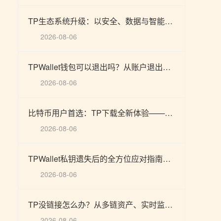
TP生态系统升级：以安全、数据与智能合约驱动加密应用新浪潮
2026-08-06
TPWallet钱包可以退出吗？从账户退出、资产转移到数字支付趋势的全面分析
2026-08-06
比特币用户首选：TP下载全新体验——以智能加密与高效交易构建安全数字资产管理体系
2026-08-06
TPWallet私钥遗失后的全方位应对指南：数据安全、账户恢复与多链资产管理
2026-08-06
TP没链接怎么办？从多链资产、实时监控到区块链支付安全的全方位分析
2026-08-06