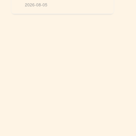
2026-08-05