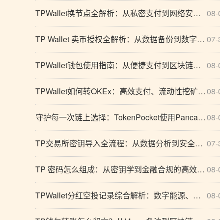
TPWallet换节点全解析：从私密支付到网络安全与链下治理的实践指南
08-
TP Wallet 卖币授权全解析：从数据备份到数字监管的安全与合规
07-
TPWallet钱包使用指南：从便捷支付到区块链应用的综合介绍
08-
TPWallet如何转OKEx：高效支付、流动性挖矿与安全网络连接的综合指南
08-
守护每一次链上选择：TokenPocket使用PancakeSwap的安全指南与智能支付思考
08-
TP交易所密钥导入全流程：从数据分析到安全提现的智能化金融创新之路
07-
TP 密码怎么组成：从密钥学到金融合规的高效支付与私密数据架构全景解析（含多链资产交易方案）
08-
TPWallet分红空投记录综合解析：数字能源、全球支付与安全体系评估
08-