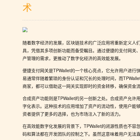
术
随着数字经济的发展，区块链技术的广泛应用将重新定义人们的
具，凭借其多项创新功能而备受瞩目。通过便捷的支付网关、合
产管理的需求，更推动了数字化经济的高效能发展。
便捷支付网关是TPWallet的一个核心亮点，它允许用户
易通常伴随着繁琐的身份认证和冗长的处理时间，而TPWal
商家，都可以借助这一网关实现即时的资金转移，确保资金
合成资产功能则是TPWallet的另一创新之处。合成资产
字化表示。这种技术的应用增加了资产的流动性，使用户能
资者提供了更多的选择，也为市场注入了新的活力。
在高效能数字化发展的背景下，TPWallet的闭源性质也
码和算法都在开发团队的控制之下。虽然这意味着用户无法直接