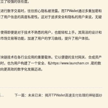
中建立了较强的信任度。
在进行数字交易时，往往担心隐私被泄露。而TPWallet通过多重加密和
保了用户信息的高度私密性。这对于追求安全和隐私的用户来说，无疑
界面，使得即便是对于技术不熟悉的用户，也能轻松上手。其简洁的设计和
和市场交易等功能，加速了用户的学习曲线，提升了用户体验。
推动区块链技术在各行业应用的重要载体。它以便捷的支付网关、合成资产
构建了一个安全、私https://www.launcham.cn ,密的数
们向更高效的数字化发展迈进。
上一篇：TPWallet使用指南：避免观察钱包的转入失误与全面功能解析
下一篇：未来已来：揭开TPWallet高速支付处理的神秘面纱