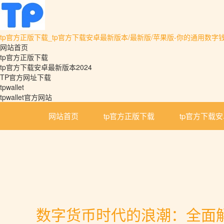
tp官方正版下载_tp官方下载安卓最新版本/最新版/苹果版-你的通用数字
网站首页
tp官方正版下载
tp官方下载安卓最新版本2024
TP官方网址下载
tpwallet
tpwallet官方网站
网站首页
tp官方正版下载
tp官方下载安
数字货币时代的浪潮：全面解析