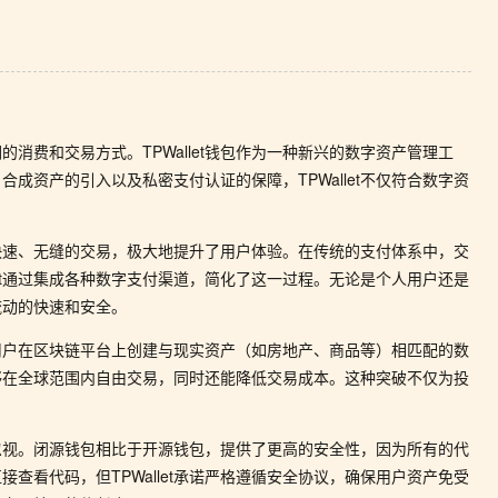
消费和交易方式。TPWallet钱包作为一种新兴的数字资产管理工
成资产的引入以及私密支付认证的保障，TPWallet不仅符合数字资
进行快速、无缝的交易，极大地提升了用户体验。在传统的支付体系中，交
let通过集成各种数字支付渠道，简化了这一过程。无论是个人用户还是
流动的快速和安全。
允许用户在区块链平台上创建与现实资产（如房地产、商品等）相匹配的数
够在全球范围内自由交易，同时还能降低交易成本。这种突破不仅为投
不容忽视。闭源钱包相比于开源钱包，提供了更高的安全性，因为所有的代
查看代码，但TPWallet承诺严格遵循安全协议，确保用户资产免受