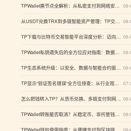
TPWallet换节点全解析：从私密支付到网络安全与链下治理的实践指南
08-
从USDT兑换TRX到多链智能资产管理：TP交易体验升级的技术逻辑与安全边界
08-
TP下载与比特币交易智能平台深度分析：迈向安全、普惠与高效的数字资产未来
08-
TPWallet私钥遗失后的全方位应对指南：数据安全、账户恢复与多链资产管理
08-
TP生态系统升级：以安全、数据与智能合约驱动加密应用新浪潮
08-
TP显示“验证签名错误”全方位排查：从行业观察到区块链支付与多功能数字钱包的系统性解析
07-
怎么把钱转入TP？从货币兑换、多链支付到网络安全的综合指南
08-
TPWallet转账能否取消？从稳定币、非托管钱包到高效支付网络的深度解析
08-
TPWallet钱包使用指南：从便捷支付到区块链应用的综合介绍
08-