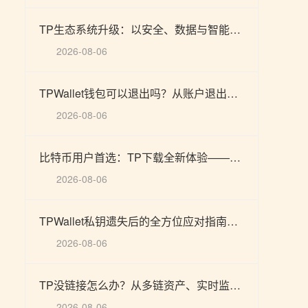
TP生态系统升级：以安全、数据与智能合约驱动加密应用新浪潮
2026-08-06
TPWallet钱包可以退出吗？从账户退出、资产转移到数字支付趋势的全面分析
2026-08-06
比特币用户首选：TP下载全新体验——以智能加密与高效交易构建安全数字资产管理体系
2026-08-06
TPWallet私钥遗失后的全方位应对指南：数据安全、账户恢复与多链资产管理
2026-08-06
TP没链接怎么办？从多链资产、实时监控到区块链支付安全的全方位分析
2026-08-06