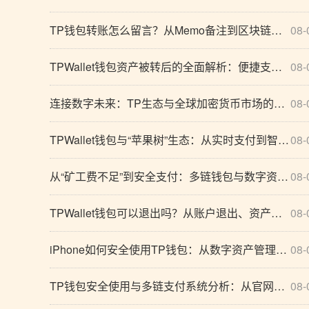
TP钱包转账怎么留言？从Memo备注到区块链支付安全的系统指南
08-
TPWallet钱包资产被转后的全面解析：便捷支付、安全防护与智能数字资产管理
08-
连接数字未来：TP生态与全球加密货币市场的技术创新、清算安全及智能资产管理之道
08-
TPWallet钱包与“苹果树”生态：从实时支付到智能加密的综合解析
08-
从“矿工费不足”到安全支付：多链钱包与数字资产互转的技术进化之路
08-
TPWallet钱包可以退出吗？从账户退出、资产转移到数字支付趋势的全面分析
08-
iPhone如何安全使用TP钱包：从数字资产管理、加密防护到支付应用的完整指南
08-
TP钱包安全使用与多链支付系统分析：从官网下载、交易记录到资产保护
08-