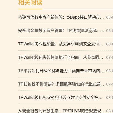
相关阅读
构建可信数字资产新体验：tpDapp接口驱动市场洞察、实时管理与智能投研
08-
安全出金与数字资产管理：TP钱包提现流程、支付保护及区块链安全趋势全解析
08-
TPWallet怎么租能量：从交易引擎到安全支付的完整指南
08-
TPWallet钱包失败恢复执行全指南：从节点同步到加密支付的安全实践
08-
TP平台如何升级名称与能力：面向未来市场的私密身份验证、数字化金融生态与区块链支付安全标准全解析
08-
TP钱包找不到薄饼？多链数字钱包的行业发展、未来智能化趋势与支付方案全解析
07-
TPWallet钱包App官方电话与数字支付安全指南：快速转账、加密技术及未来发展趋势
08-
从安全钱包到开放生态：TP中UVM的合规变现、数据保护与智能支付新路径
08-