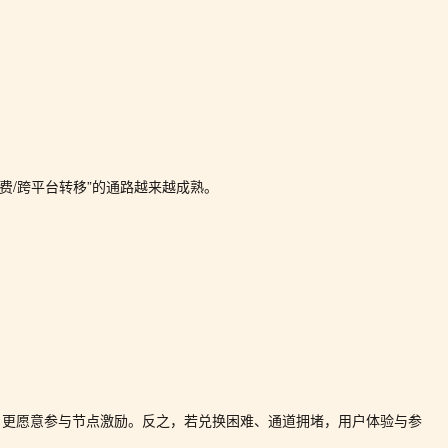
消费/跨平台转移”的通路越来越成熟。
户更愿意参与节点激励。反之，若兑换困难、通道拥堵，用户体验与参