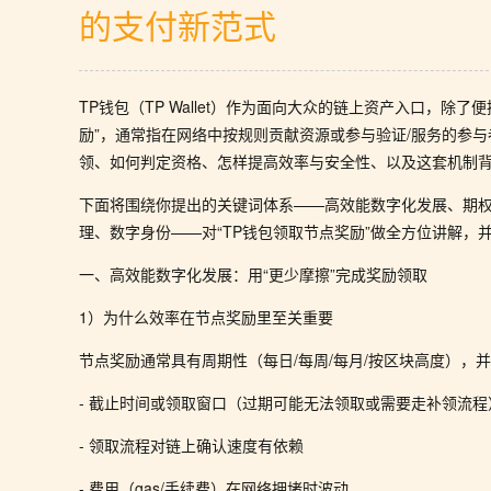
的支付新范式
TP钱包（TP Wallet）作为面向大众的链上资产入口，
励”，通常指在网络中按规则贡献资源或参与验证/服务的参
领、如何判定资格、怎样提高效率与安全性、以及这套机制
下面将围绕你提出的关键词体系——高效能数字化发展、期
理、数字身份——对“TP钱包领取节点奖励”做全方位讲解，
一、高效能数字化发展：用“更少摩擦”完成奖励领取
1）为什么效率在节点奖励里至关重要
节点奖励通常具有周期性（每日/每周/每月/按区块高度），
- 截止时间或领取窗口（过期可能无法领取或需要走补领流程
- 领取流程对链上确认速度有依赖
- 费用（gas/手续费）在网络拥堵时波动