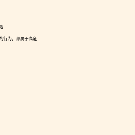
险
限的行为，都属于高危
）