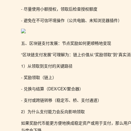
- 尽量使用小额授权，领取后检查授权额度
- 避免在不可信环境操作（公共电脑、未知浏览器插件）
五、区块链支付发展：节点奖励如何更顺畅地变现
“区块链支付发展”可理解为：链上价值从“奖励领取”到“真实
1）从领取到支付的关键路径
- 奖励领取（链上）
- 兑换与结算（DEX/CEX/聚合器）
- 支付或跨链转移（稳定币、桥、支付通道）
2）为什么支付能力会反向影响领取
如果奖励代币能更方便地换成稳定资产或用于支付，那么用
与度会下降。