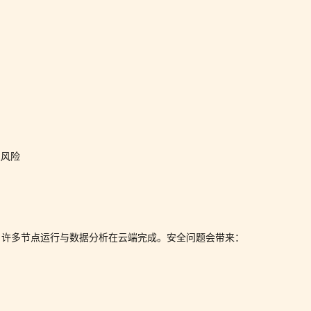
点风险
；许多节点运行与数据分析在云端完成。安全问题会带来：