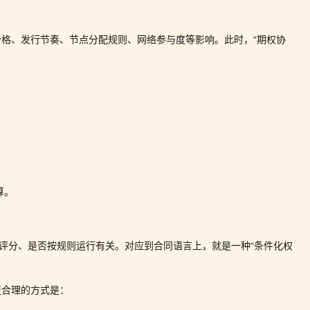
格、发行节奏、节点分配规则、网络参与度等影响。此时，“期权协
算。
量评分、是否按规则运行有关。对应到合同语言上，就是一种“条件化权
更合理的方式是：