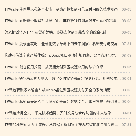
TPWallet重新导入私钥全指南：从资产恢复到可信支付网络的技术观察
08-03
TPWallet转账能否取消？从稳定币、非托管钱包到高效支付网络的深度解析
08-03
怎么把钱转入TP？从货币兑换、多链支付到网络安全的综合指南
08-03
TPWallet变现全攻略：全球化数字革命下的未来洞察、私密支付与交易透明
07-31
构建可信数字资产新体验：tpDapp接口驱动市场洞察、实时管理与智能投研
08-03
TPWallet钱包使用指南：从便捷支付到区块链应用的综合介绍
08-05
TPWallet钱包App官方电话与数字支付安全指南：快速转账、加密技术及未来发展趋势
08-01
TP钱包转账怎么留言？从Memo备注到区块链支付安全的系统指南
08-05
TPWallet私钥遗失后的全方位应对指南：数据安全、账户恢复与多链资产管理
08-06
TP钱包应用全景：领先技术趋势、实时交易与合约功能的未来想象
08-01
TP交易所密钥导入全流程：从数据分析到安全提现的智能化金融创新之路
07-31