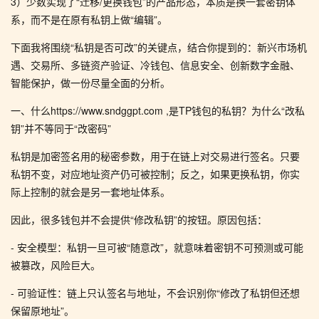
3）少数实现了“迁移/更换钱包”的产品形态，本质是换一套密钥体
系，而不是在原有私钥上做“编辑”。
下面我将围绕“私钥是否可改”的关键点，结合你提到的：新兴市场机
遇、交易所、多链资产验证、冷钱包、信息安全、创新数字金融、
智能保护，做一份尽量全面的分析。
一、什么https://www.sndggpt.com ,是TP钱包的私钥？为什么“改私
钥”并不等同于“改密码”
私钥是加密签名用的秘密参数，用于在链上对交易进行签名。只要
私钥不变，对应地址资产仍可被控制；反之，如果更换私钥，你实
际上控制的就会是另一套地址体系。
因此，很多钱包并不会提供“修改私钥”的按钮。原因包括：
- 安全模型：私钥一旦可被“随意改”，就意味着密钥不可预测或可能
被篡改，风险巨大。
- 可验证性：链上只认签名与地址，不会识别你“修改了私钥但还想
保留原地址”。