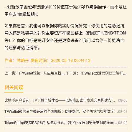
- 创新数字金融与智能保护的价值在于减少欺诈与误操作，而不是让
用户去“编辑私钥”。
如果你愿意，我也可以根据你的实际情况补充：你使用的是助记词
导入还是私钥导入？你主要资产在哪些链上（例如ETH/BNB/TRON
等）？你的目标是提升安全还是更换设备？我可以给你一份更贴合
的迁移与验证清单。
作者：林屿舟
发布时间：2026-05-16 00:44:13
上一篇：TPWallet钱包：从应用查找到多维安全与智能资产保护的综合指南
下一篇：TPWallet激活码创建全解析：多链互换、安全交易与高效资金管理一站式指南
相关阅读
比特币用户首选：TP下载全新体验——以智能加密与高效交易构建安全数字资产管理体系
08-06
TPWallet钱包资产被转后的全面解析：便捷支付、安全防护与智能数字资产管理
08-02
TokenPocket支持BSC吗？从流动性池、数字化发展到安全支付的全面指南
08-02