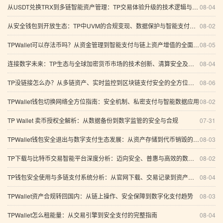
从USDT兑换TRX到多链智能资产管理：TP交易体验升级的技术逻辑与安全边界
08-04
从安全钱包到开放生态：TP中UVM的合规变现、数据保护与智能支付新路径
08-02
TPWallet可以存法币吗？从资金管理到智能支付与链上资产增值的全面分析
08-05
连接数字未来：TP生态与全球加密货币市场的技术创新、清算安全及智能资产管理之道
08-04
TP没链接怎么办？从多链资产、实时监控到区块链支付安全的全方位分析
08-06
TPWallet钱包切换网络全方位指南：安全机制、私密支付与智能数据应用
08-02
TP Wallet 卖币授权全解析：从数据备份到数字监管的安全与合规
07-31
TPWallet钱包安全退出与数字支付生态发展：从资产存储到代币销毁的系统分析
08-03
TP下载与比特币交易智能平台深度分析：迈向安全、普惠与高效的数字资产未来
08-02
TP钱包安全使用与多链支付系统分析：从官网下载、交易记录到资产保护
08-04
TPWallet资产合规转回国内：从链上操作、安全保障到数字化支付趋势
08-03
TPWallet怎么租能量：从交易引擎到安全支付的完整指南
08-04