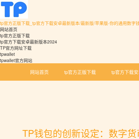
tp官方正版下载_tp官方下载安卓最新版本/最新版/苹果版-你的通用数字
网站首页
tp官方正版下载
tp官方下载安卓最新版本2024
TP官方网址下载
tpwallet
tpwallet官方网站
网站首页
tp官方正版下载
tp官方下载安
TP钱包的创新设定：数字