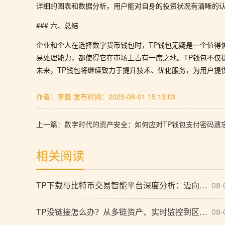
详细的图表和数据分析，用户能对自身的投资状况有清晰的
### 六、总结
企业和个人在选择数字货币钱包时，TP钱包无疑是一个值得
易处理能力，都使得它在市场上占有一席之地。TP钱包不仅
未来，TP钱包将继续致力于提升技术、优化服务，为用户提
作者：李晨
发布时间：2025-08-01 15:13:03
相关阅读
TP下载与比特币交易智能平台深度分析：迈向安全、普惠与高效的数字资产未来
08-
TP没链接怎么办？从多链资产、实时监控到区块链支付安全的全方位分析
08-