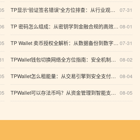
05
TP显示“验证签名错误”全方位排查：从行业观察到区块链支付与多功能数字钱包的系统性解析
07-31
06
TP 密码怎么组成：从密钥学到金融合规的高效支付与私密数据架构全景解析（含多链资产交易方案）
08-01
05
TP Wallet 卖币授权全解析：从数据备份到数字监管的安全与合规
07-31
31
TPWallet钱包切换网络全方位指南：安全机制、私密支付与智能数据应用
08-02
05
TPWallet怎么租能量：从交易引擎到安全支付的完整指南
08-04
05
TPWallet可以存法币吗？从资金管理到智能支付与链上资产增值的全面分析
08-05