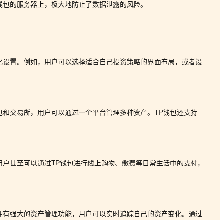
钱包的服务器上，极大地防止了数据泄露的风险。
化设置。例如，用户可以选择适合自己投资策略的界面布局，或者设
包和交易所，用户可以通过一个平台管理多种资产。TP钱包还支持
用户甚至可以通过TP钱包进行线上购物、缴费等日常生活中的支付，
拥有强大的资产管理功能，用户可以实时追踪自己的资产变化。通过