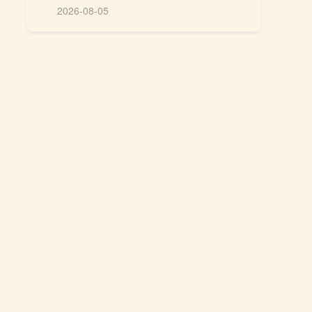
2026-08-05