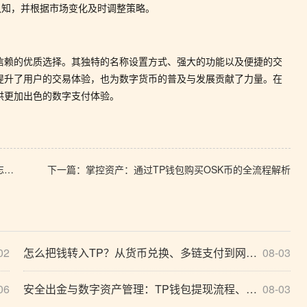
认知，并根据市场变化及时调整策略。
信赖的优质选择。其独特的名称设置方式、强大的功能以及便捷的交
提升了用户的交易体验，也为数字货币的普及与发展贡献了力量。在
供更加出色的数字支付体验。
上一篇：数字时代的资产安全：如何应对TP钱包支付密码遗忘的困境与未来发展
下一篇：掌控资产：通过TP钱包购买OSK币的全流程解析
02
怎么把钱转入TP？从货币兑换、多链支付到网络安全的综合指南
08-03
06
安全出金与数字资产管理：TP钱包提现流程、支付保护及区块链安全趋势全解析
08-03