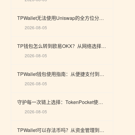
TPWallet无法使用Uniswap的全方位分析：从多链支付到私钥安全的解决方案
2026-08-05
TP钱包怎么转到欧易OKX？从网络选择、预言机到实时风控的完整操作指南
2026-08-05
TPWallet钱包使用指南：从便捷支付到区块链应用的综合介绍
2026-08-05
守护每一次链上选择：TokenPocket使用PancakeSwap的安全指南与智能支付思考
2026-08-05
TPWallet可以存法币吗？从资金管理到智能支付与链上资产增值的全面分析