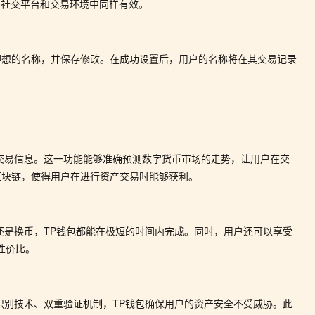
保名称在不同的社交平台和交易环境中同样有效。
入理想的名称，并保存修改。在成功设置后，用户的名称将在其交易记录
交易信息。这一功能能够准确预测数字货币市场的走势，让用户在交
区块链，使得用户在进行资产交易时能够获利。
还是换币，TP钱包都能在极短的时间内完成。同时，用户还可以享受
性价比。
识别技术、双重验证机制，TP钱包确保用户的资产安全不受威胁。此