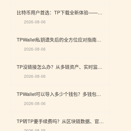
比特币用户首选：TP下载全新体验——以智能加密与高效交易构建安全数字资产管理体系
2026-08-06
TPWallet私钥遗失后的全方位应对指南：数据安全、账户恢复与多链资产管理
2026-08-06
TP没链接怎么办？从多链资产、实时监控到区块链支付安全的全方位分析
2026-08-06
TPWallet可以导入多少个钱包？多钱包管理、支付效率与安全趋势全面解析
2026-08-06
TP转TP要手续费吗？从区块链数据、官方钱包到高效支付管理的全方位解析
2026-08-05