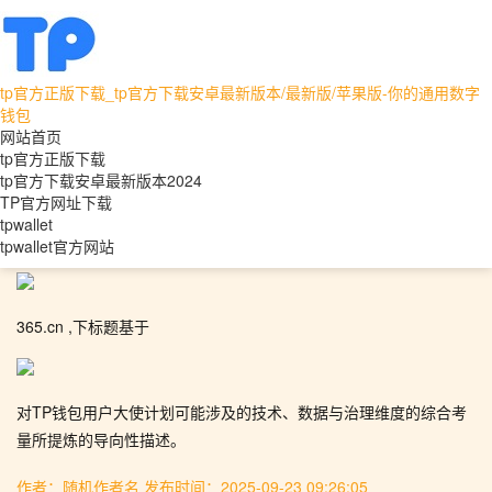
tp官方正版下载_tp官方下载安卓最新版本/最新版/苹果版-你的通用数字
tpwallet
tpwallet官方网站
钱包
网站首页
TP钱包用户大使计划：以技术动态驱动的欧意社区
tp官方正版下载
tp官方下载安卓最新版本2024
支付生态建设与数据治理
TP官方网址下载
tpwallet
以https://www.labot
tpwallet官方网站
365.cn ,下标题基于
对TP钱包用户大使计划可能涉及的技术、数据与治理维度的综合考
量所提炼的导向性描述。
作者：随机作者名
发布时间：2025-09-23 09:26:05