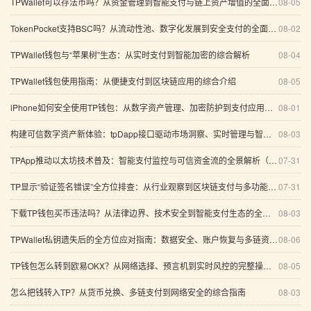
TPWallet可以存法币吗？从资金管理到智能支付与链上资产增值的全面分析
08-05
TokenPocket支持BSC吗？从流动性池、数字化发展到安全支付的全面指南
08-02
TPWallet钱包与“苹果树”生态：从实时支付到智能加密的综合解析
08-04
TPWallet钱包使用指南：从便捷支付到区块链应用的综合介绍
08-05
iPhone如何安全使用TP钱包：从数字资产管理、加密防护到支付应用的完整指南
08-01
构建可信数字资产新体验：tpDapp接口驱动市场洞察、实时管理与智能投研
08-03
TPApp推动以太坊技术普及：智能支付监控与可信资金流的全景解析（行业、创新与趋势）
07-31
TP显示“验证签名错误”全方位排查：从行业观察到区块链支付与多功能数字钱包的系统性解析
07-31
下载TP钱包买币违法吗？从法律边界、技术安全到智能支付生态的全面解析
08-03
TPWallet私钥遗失后的全方位应对指南：数据安全、账户恢复与多链资产管理
08-06
TP钱包怎么转到欧易OKX？从网络选择、预言机到实时风控的完整操作指南
08-05
怎么把钱转入TP？从货币兑换、多链支付到网络安全的综合指南
08-03