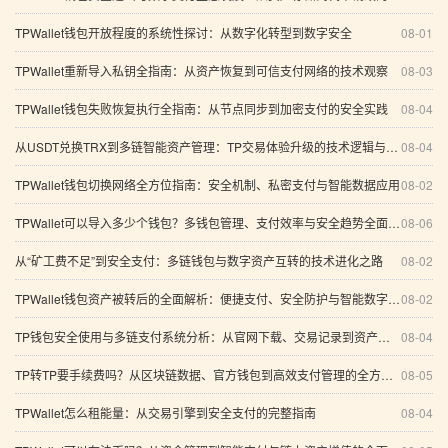
TPWallet钱包开放程度的系统性探讨：从数字化转型到数字安全
08-01
TPWallet重新导入私钥全指南：从资产恢复到可信支付网络的技术观察
08-03
TPWallet钱包失败恢复执行全指南：从节点同步到加密支付的安全实践
08-04
从USDT兑换TRX到多链智能资产管理：TP交易体验升级的技术逻辑与安全边界
08-04
TPWallet钱包切换网络全方位指南：安全机制、私密支付与智能数据应用
08-02
TPWallet可以导入多少个钱包？多钱包管理、支付效率与安全趋势全面解析
08-06
从“矿工费不足”到安全支付：多链钱包与数字资产互转的技术进化之路
08-02
TPWallet钱包资产被转后的全面解析：便捷支付、安全防护与智能数字资产管理
08-02
TP钱包安全使用与多链支付系统分析：从官网下载、交易记录到资产保护
08-04
TP转TP要手续费吗？从区块链数据、官方钱包到高效支付管理的全方位解析
08-05
TPWallet怎么租能量：从交易引擎到安全支付的完整指南
08-04