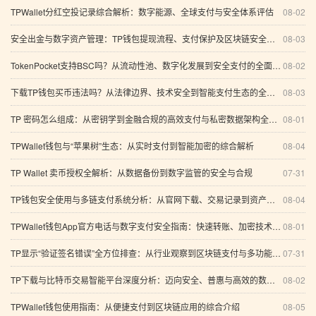
TPWallet分红空投记录综合解析：数字能源、全球支付与安全体系评估
08-02
安全出金与数字资产管理：TP钱包提现流程、支付保护及区块链安全趋势全解析
08-03
TokenPocket支持BSC吗？从流动性池、数字化发展到安全支付的全面指南
08-02
下载TP钱包买币违法吗？从法律边界、技术安全到智能支付生态的全面解析
08-03
TP 密码怎么组成：从密钥学到金融合规的高效支付与私密数据架构全景解析（含多链资产交易方案）
08-01
TPWallet钱包与“苹果树”生态：从实时支付到智能加密的综合解析
08-04
TP Wallet 卖币授权全解析：从数据备份到数字监管的安全与合规
07-31
TP钱包安全使用与多链支付系统分析：从官网下载、交易记录到资产保护
08-04
TPWallet钱包App官方电话与数字支付安全指南：快速转账、加密技术及未来发展趋势
08-01
TP显示“验证签名错误”全方位排查：从行业观察到区块链支付与多功能数字钱包的系统性解析
07-31
TP下载与比特币交易智能平台深度分析：迈向安全、普惠与高效的数字资产未来
08-02
TPWallet钱包使用指南：从便捷支付到区块链应用的综合介绍
08-05