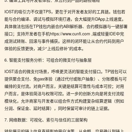
5. 编译工具与开发者体验：从合约到产品的路径缩短
IOST的吸引力不仅是TPS，更在于对开发者友好的工具链。钱包若
能与合约编译、调试与模拟环境打通，会大幅提升DApp上线速度。
具体做法包括在TP钱包内嵌合约ABI解析器、合约模拟器与一键部署
接口；支持开发者在手机https://www.cunfi.com ,端或轻量IDE中完
成测试转账、回滚与事件捕获。这样的闭环能让从合约代码到用户
体验的反馈更快，减少“上线后修补”的成本。
6. 智能支付服务分析：可组合的微支付与抽象层
IOST适合的微支付场景，呼唤更灵活的智能支付接口。TP钱包可以
提供聚合支付、免gas体验（通过代付或账户抽象）、分账模板与可
编排的支付流。对商户而言，关键是结算可靠性与成本可控；对用
户而言，是体验简洁与权限可控。进一步的创新方向是将支付流程
模块化，允许商家与开发者以组合件方式构建复杂结算逻辑（例如
分润、保证金、延时结算），同时保留可审计的链上证据。
7. 网络数据：可视化、索引与信任的三层架构
钱包展示的链上信息直接影响用户决策，从余额、交易确认到链上