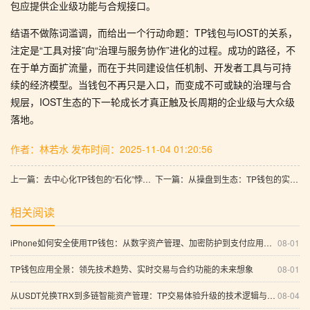
包应提供企业级功能与合规接口。
结语不做陈词滥调，而给出一个行动命题：TP钱包与IOST的关系，
注定是“工具对接”向“治理与服务协作”进化的过程。成功的路径，不
在于单方面扩流量，而在于共同建设信任机制、开发者工具与可持
续的经济模型。当钱包不再只是入口，而变成不可或缺的治理与合
规层，IOST生态的下一轮成长才真正触及长周期的企业级与大众级
落地。
作者：林若水
发布时间：2025-11-04 01:20:56
上一篇：去中心化TP钱包的“石化”悖论：从流动到固化的全面解析
下一篇：从操盘到生态：TP钱包的实战秘籍与智能化支付路径
相关阅读
iPhone如何安全使用TP钱包：从数字资产管理、加密防护到支付应用的完整指南
08-01
TP钱包应用全景：领先技术趋势、实时交易与合约功能的未来想象
08-01
从USDT兑换TRX到多链智能资产管理：TP交易体验升级的技术逻辑与安全边界
08-04