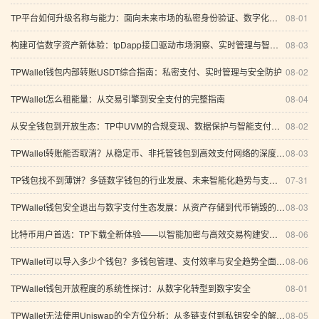
TP平台如何升级名称与能力：面向未来市场的私密身份验证、数字化金融生态与区块链支付安全标准全解析
08-01
构建可信数字资产新体验：tpDapp接口驱动市场洞察、实时管理与智能投研
08-03
TPWallet钱包内部转账USDT综合指南：私密支付、实时管理与安全防护
08-02
TPWallet怎么租能量：从交易引擎到安全支付的完整指南
08-04
从安全钱包到开放生态：TP中UVM的合规变现、数据保护与智能支付新路径
08-02
TPWallet转账能否取消？从稳定币、非托管钱包到高效支付网络的深度解析
08-03
TP钱包找不到薄饼？多链数字钱包的行业发展、未来智能化趋势与支付方案全解析
07-31
TPWallet钱包安全退出与数字支付生态发展：从资产存储到代币销毁的系统分析
08-03
比特币用户首选：TP下载全新体验——以智能加密与高效交易构建安全数字资产管理体系
08-06
TPWallet可以导入多少个钱包？多钱包管理、支付效率与安全趋势全面解析
08-06
TPWallet钱包开放程度的系统性探讨：从数字化转型到数字安全
08-01
TPWallet无法使用Uniswap的全方位分析：从多链支付到私钥安全的解决方案
08-05