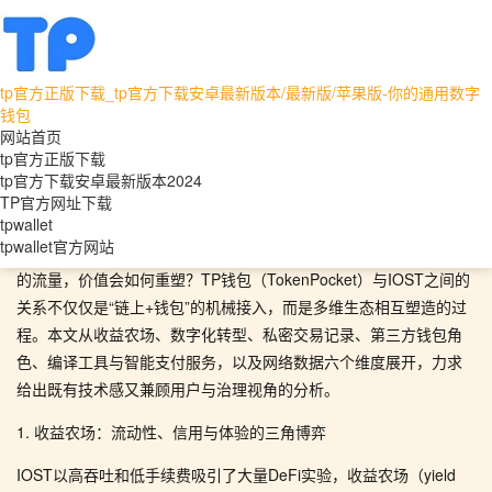
tp官方正版下载_tp官方下载安卓最新版本/最新版/苹果版-你的通用数字
tpwallet
tpwallet官方网站
钱包
网站首页
在链与口袋之间：TP钱包与IOST的共生、矛盾与未
tp官方正版下载
tp官方下载安卓最新版本2024
来路径
TP官方网址下载
tpwallet
tpwallet官方网站
开场并非溢美，而是设问：当一枚公链的性能遇到一款第三方钱包
的流量，价值会如何重塑？TP钱包（TokenPocket）与IOST之间的
关系不仅仅是“链上+钱包”的机械接入，而是多维生态相互塑造的过
程。本文从收益农场、数字化转型、私密交易记录、第三方钱包角
色、编译工具与智能支付服务，以及网络数据六个维度展开，力求
给出既有技术感又兼顾用户与治理视角的分析。
1. 收益农场：流动性、信用与体验的三角博弈
IOST以高吞吐和低手续费吸引了大量DeFi实验，收益农场（yield