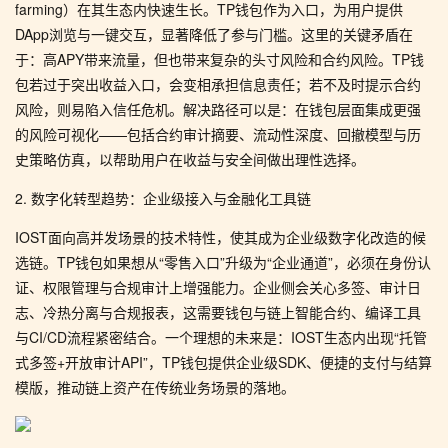
farming）在其生态内快速生长。TP钱包作为入口，为用户提供
DApp浏览与一键交互，显著降低了参与门槛。这里的关键矛盾在
于：高APY带来流量，但也带来复杂的头寸风险和合约风险。TP钱
包若过于突出收益入口，会变相承担信息责任；若不及时提示合约
风险，则易陷入信任危机。解决路径可以是：在钱包层面集成更强
的风险可视化——包括合约审计摘要、流动性深度、回撤模型与历
史策略仿真，以帮助用户在收益与安全间做出理性选择。
2. 数字化转型趋势：企业级接入与金融化工具链
IOST面向高并发场景的技术特性，使其成为企业级数字化改造的候
选链。TP钱包如果想从“零售入口”升级为“企业通道”，必须在身份认
证、权限管理与合规审计上增强能力。企业侧会关心多签、审计日
志、冷热分离与合规报表，这需要钱包与链上智能合约、编译工具
与CI/CD流程紧密结合。一个理想的未来是：IOST生态内出现“托管
式多签+开放审计API”，TP钱包提供企业级SDK、便捷的支付与结算
模版，推动链上资产在传统业务场景的落地。