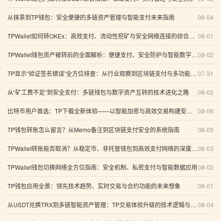
从抹茶到TP钱包：安全便捷的多链资产管理与智能支付未来指南
08-04
TPWallet如何转OKEx：高效支付、流动性挖矿与安全网络连接的综合指南
08-01
TPWallet钱包资产被转后的全面解析：便捷支付、安全防护与智能数字资产管理
08-02
TP显示“验证签名错误”全方位排查：从行业观察到区块链支付与多功能数字钱包的系统性解析
07-31
从“矿工费不足”到安全支付：多链钱包与数字资产互转的技术进化之路
08-02
比特币用户首选：TP下载全新体验——以智能加密与高效交易构建安全数字资产管理体系
08-06
TP钱包转账怎么留言？从Memo备注到区块链支付安全的系统指南
08-05
TPWallet转账能否取消？从稳定币、非托管钱包到高效支付网络的深度解析
08-03
TPWallet钱包切换网络全方位指南：安全机制、私密支付与智能数据应用
08-02
TP钱包应用全景：领先技术趋势、实时交易与合约功能的未来想象
08-01
从USDT兑换TRX到多链智能资产管理：TP交易体验升级的技术逻辑与安全边界
08-04