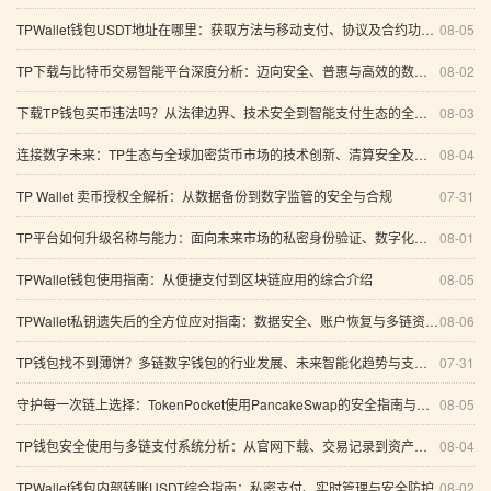
TPWallet钱包USDT地址在哪里：获取方法与移动支付、协议及合约功能全面解析
08-05
TP下载与比特币交易智能平台深度分析：迈向安全、普惠与高效的数字资产未来
08-02
下载TP钱包买币违法吗？从法律边界、技术安全到智能支付生态的全面解析
08-03
连接数字未来：TP生态与全球加密货币市场的技术创新、清算安全及智能资产管理之道
08-04
TP Wallet 卖币授权全解析：从数据备份到数字监管的安全与合规
07-31
TP平台如何升级名称与能力：面向未来市场的私密身份验证、数字化金融生态与区块链支付安全标准全解析
08-01
TPWallet钱包使用指南：从便捷支付到区块链应用的综合介绍
08-05
TPWallet私钥遗失后的全方位应对指南：数据安全、账户恢复与多链资产管理
08-06
TP钱包找不到薄饼？多链数字钱包的行业发展、未来智能化趋势与支付方案全解析
07-31
守护每一次链上选择：TokenPocket使用PancakeSwap的安全指南与智能支付思考
08-05
TP钱包安全使用与多链支付系统分析：从官网下载、交易记录到资产保护
08-04
TPWallet钱包内部转账USDT综合指南：私密支付、实时管理与安全防护
08-02