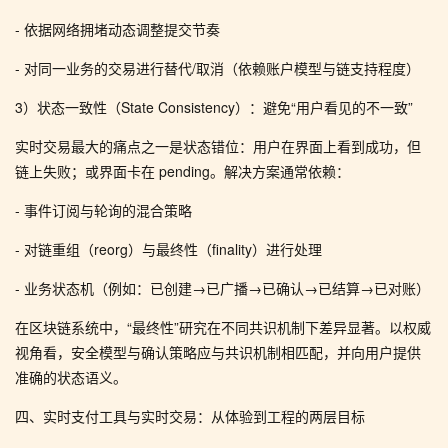
- 依据网络拥堵动态调整提交节奏
- 对同一业务的交易进行替代/取消（依赖账户模型与链支持程度）
3）状态一致性（State Consistency）：避免“用户看见的不一致”
实时交易最大的痛点之一是状态错位：用户在界面上看到成功，但
链上失败；或界面卡在 pending。解决方案通常依赖：
- 事件订阅与轮询的混合策略
- 对链重组（reorg）与最终性（finality）进行处理
- 业务状态机（例如：已创建→已广播→已确认→已结算→已对账）
在区块链系统中，“最终性”研究在不同共识机制下差异显著。以权威
视角看，安全模型与确认策略应与共识机制相匹配，并向用户提供
准确的状态语义。
四、实时支付工具与实时交易：从体验到工程的两层目标