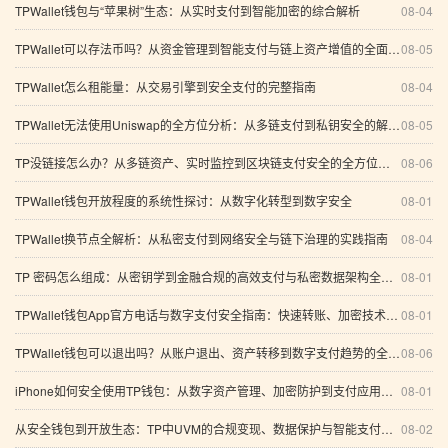
TPWallet钱包与“苹果树”生态：从实时支付到智能加密的综合解析
08-04
TPWallet可以存法币吗？从资金管理到智能支付与链上资产增值的全面分析
08-05
TPWallet怎么租能量：从交易引擎到安全支付的完整指南
08-04
TPWallet无法使用Uniswap的全方位分析：从多链支付到私钥安全的解决方案
08-05
TP没链接怎么办？从多链资产、实时监控到区块链支付安全的全方位分析
08-06
TPWallet钱包开放程度的系统性探讨：从数字化转型到数字安全
08-01
TPWallet换节点全解析：从私密支付到网络安全与链下治理的实践指南
08-04
TP 密码怎么组成：从密钥学到金融合规的高效支付与私密数据架构全景解析（含多链资产交易方案）
08-01
TPWallet钱包App官方电话与数字支付安全指南：快速转账、加密技术及未来发展趋势
08-01
TPWallet钱包可以退出吗？从账户退出、资产转移到数字支付趋势的全面分析
08-06
iPhone如何安全使用TP钱包：从数字资产管理、加密防护到支付应用的完整指南
08-01
从安全钱包到开放生态：TP中UVM的合规变现、数据保护与智能支付新路径
08-02