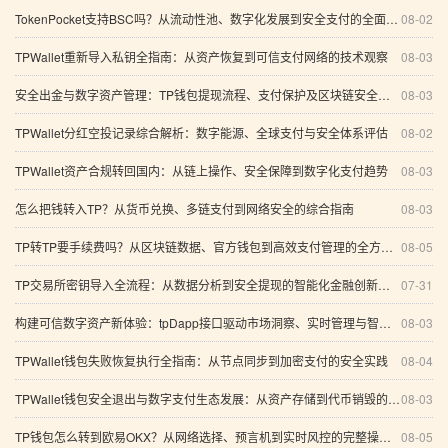
TokenPocket支持BSC吗？从流动性池、数字化发展到安全支付的全面指南
08-02
TPWallet重新导入私钥全指南：从资产恢复到可信支付网络的技术观察
08-03
安全出金与数字资产管理：TP钱包提现流程、支付保护及区块链安全趋势全解析
08-03
TPWallet分红空投记录综合解析：数字能源、全球支付与安全体系评估
08-02
TPWallet资产合规转回国内：从链上操作、安全保障到数字化支付趋势
08-03
怎么把钱转入TP？从货币兑换、多链支付到网络安全的综合指南
08-03
TP转TP要手续费吗？从区块链数据、官方钱包到高效支付管理的全方位解析
08-05
TP交易所密钥导入全流程：从数据分析到安全提现的智能化金融创新之路
07-31
构建可信数字资产新体验：tpDapp接口驱动市场洞察、实时管理与智能投研
08-03
TPWallet钱包失败恢复执行全指南：从节点同步到加密支付的安全实践
08-04
TPWallet钱包安全退出与数字支付生态发展：从资产存储到代币销毁的系统分析
08-03
TP钱包怎么转到欧易OKX？从网络选择、预言机到实时风控的完整操作指南
08-05